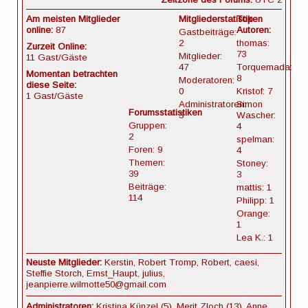
Am meisten Mitglieder
Mitgliederstatistiken
Top
online:
87
Autoren:
Gastbeiträge:
2
thomas:
Zurzeit Online:
73
Mitglieder:
11 Gast/Gäste
47
Torquemada:
Momentan betrachten
8
Moderatoren:
diese Seite:
0
Kristof: 7
1 Gast/Gäste
Administratoren:
Simon
Forumsstatistiken
3
Wascher:
Gruppen:
4
2
spelman:
Foren: 9
4
Themen:
Stoney:
39
3
Beiträge:
mattis: 1
114
Philipp: 1
Orange:
1
Lea K.: 1
Neuste Mitglieder:
Kerstin, Robert Tromp, Robert, caesi,
Steffie Storch, Ernst_Haupt, julius,
jeanpierre.wilmotte50@gmail.com
Administratoren:
Kristina Künzel (5), Merit Zloch (13), Anne