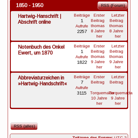
1850 - 1950
RSS (Forum)
Beiträge
Erster
Letzter
Hartwig-Hanschrift |
1
Beitrag
Beitrag
Abschrift online
thomas
thomas
Aufrufe
2257
8 Jahre
8 Jahre
her
her
Beiträge
Erster
Letzter
Notenbuch des Onkel
1
Beitrag
Beitrag
Ewert, um 1870
thomas
thomas
Aufrufe
1822
9 Jahre
9 Jahre
her
her
Beiträge
Erster
Letzter
Abbreviaturzeichen in
7
Beitrag
Beitrag
»Hartwig-Handschrift«
Aufrufe
3115
Torquemada
Torquemada
10 Jahre
9 Jahre
her
her
RSS (alles)
Zeitzone des Forums:
UTC 2